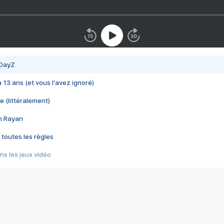
 DayZ
 a 13 ans (et vous l'avez ignoré)
e (littéralement)
im Rayan
 toutes les règles
s les jeux vidéo
us choquant de Rockstar ? - Le scandale BULLY
e plus moche de Steam
du RÊVE tourne au CAUCHEMAR