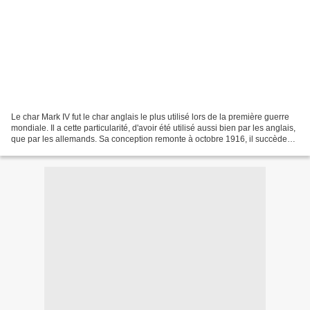
Le char Mark IV fut le char anglais le plus utilisé lors de la première guerre
mondiale. Il a cette particularité, d'avoir été utilisé aussi bien par les anglais,
que par les allemands. Sa conception remonte à octobre 1916, il succède
aux chars Mark I,...