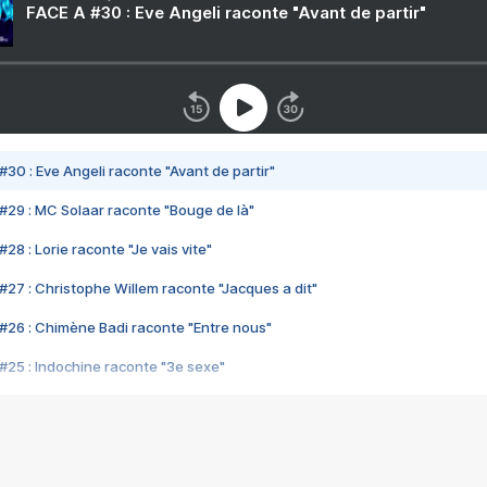
FACE A #30 : Eve Angeli raconte "Avant de partir"
#30 : Eve Angeli raconte "Avant de partir"
#29 : MC Solaar raconte "Bouge de là"
28 : Lorie raconte "Je vais vite"
#27 : Christophe Willem raconte "Jacques a dit"
#26 : Chimène Badi raconte "Entre nous"
#25 : Indochine raconte "3e sexe"
#24 : Zaho raconte "C'est chelou"
#23 : Patrick Bruel raconte "Au café des délices"
#22 : Kyo raconte "Le chemin"