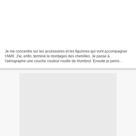
Je me concentre sur les accessoires et les figurines qui vont accompagner
l'AMX. J'ai, enfin, terminé le montages des chenilles. Je passe à
l'aérographe une couche couleur rouille de Humbrol. Ensuite je peins
chaque patin avec du gris panzer de Revell. Je...