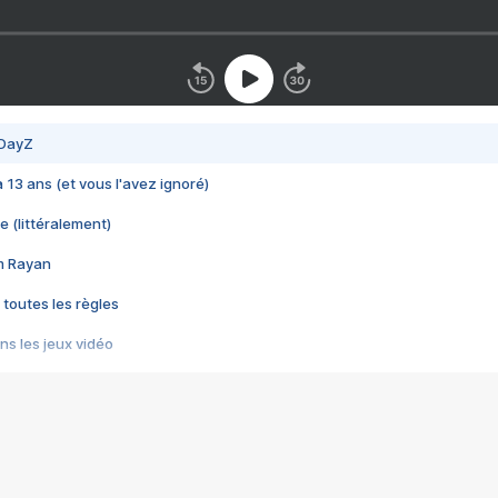
 DayZ
 a 13 ans (et vous l'avez ignoré)
e (littéralement)
im Rayan
 toutes les règles
s les jeux vidéo
us choquant de Rockstar ? - Le scandale BULLY
e plus moche de Steam
du RÊVE tourne au CAUCHEMAR