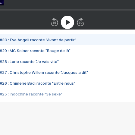
#30 : Eve Angeli raconte "Avant de partir"
#29 : MC Solaar raconte "Bouge de là"
28 : Lorie raconte "Je vais vite"
#27 : Christophe Willem raconte "Jacques a dit"
#26 : Chimène Badi raconte "Entre nous"
#25 : Indochine raconte "3e sexe"
#24 : Zaho raconte "C'est chelou"
#23 : Patrick Bruel raconte "Au café des délices"
#22 : Kyo raconte "Le chemin"