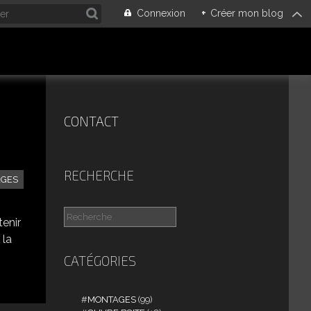
Connexion
+
Créer mon blog
CONTACT
RECHERCHE
AGES
tenir
 la
CATÉGORIES
MONTAGES
(99)