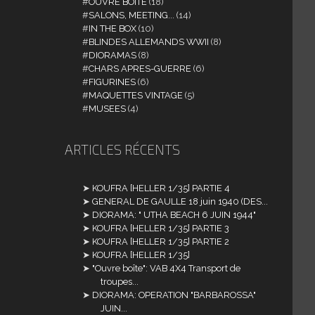
OUVRE BOITE
(18)
SALONS, MEETING...
(14)
IN THE BOX
(10)
BLINDES ALLEMANDS WWII
(8)
DIORAMAS
(8)
CHARS APRES-GUERRE
(6)
FIGURINES
(6)
MAQUETTES VINTAGE
(5)
MUSEES
(4)
ARTICLES RÉCENTS
KOUFRA [HELLER 1/35] PARTIE 4
GENERAL DE GAULLE 18 juin 1940 (DES...
DIORAMA: " UTHA BEACH 6 JUIN 1944"
KOUFRA [HELLER 1/35] PARTIE 3
KOUFRA [HELLER 1/35] PARTIE 2
KOUFRA [HELLER 1/35]
"Ouvre boîte": VAB 4X4 Transport de
troupes...
DIORAMA: OPERATION "BARBAROSSA"
JUIN...