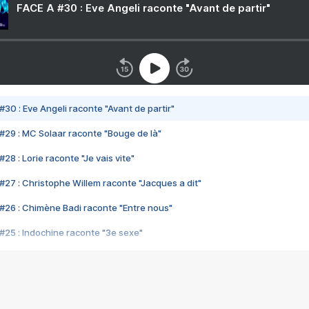
FACE A #30 : Eve Angeli raconte "Avant de partir"
#30 : Eve Angeli raconte "Avant de partir"
#29 : MC Solaar raconte "Bouge de là"
28 : Lorie raconte "Je vais vite"
#27 : Christophe Willem raconte "Jacques a dit"
#26 : Chimène Badi raconte "Entre nous"
#25 : Indochine raconte "3e sexe"
#24 : Zaho raconte "C'est chelou"
#23 : Patrick Bruel raconte "Au café des délices"
#22 : Kyo raconte "Le chemin"