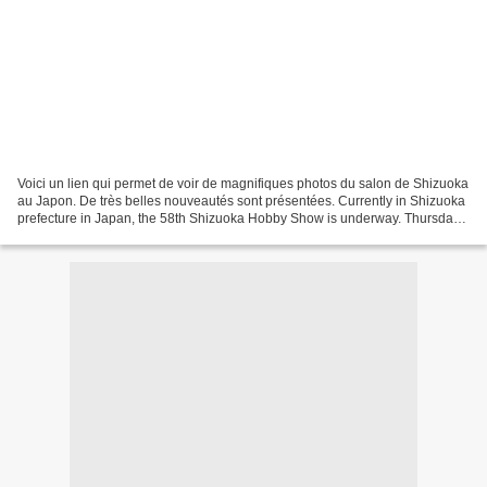
Voici un lien qui permet de voir de magnifiques photos du salon de Shizuoka
au Japon. De très belles nouveautés sont présentées. Currently in Shizuoka
prefecture in Japan, the 58th Shizuoka Hobby Show is underway. Thursday
and Friday are the main business...