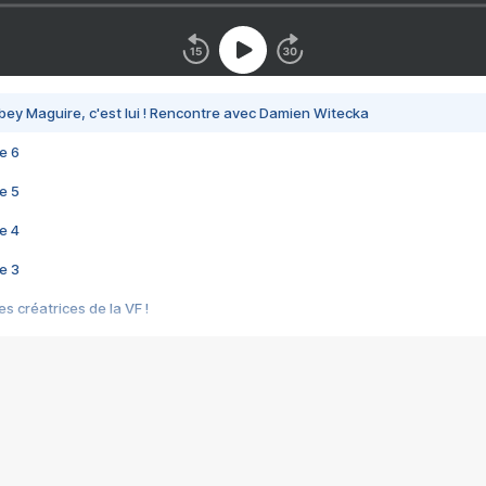
bey Maguire, c'est lui ! Rencontre avec Damien Witecka
e 6
e 5
e 4
e 3
s créatrices de la VF !
e 2
e 1
e Mektoub My Love arrive enfin ! Rencontre avec Shaïn Boumedine et Sal
i : après Toni en famille