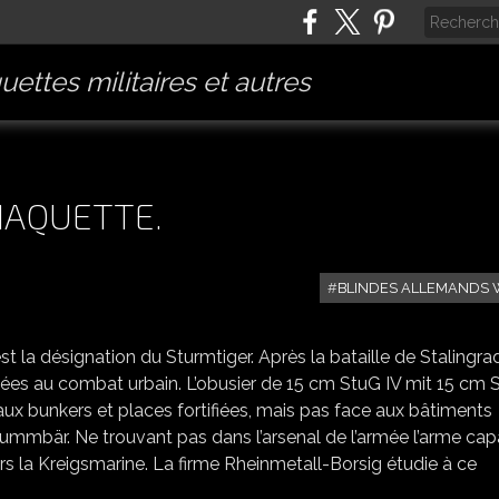
ettes militaires et autres
MAQUETTE.
BLINDES ALLEMANDS 
LE STURMTIGER ET SA MAQUETTE.
 la désignation du Sturmtiger. Après la bataille de Stalingrad
es au combat urbain. L’obusier de 15 cm StuG IV mit 15 cm 
 aux bunkers et places fortifiées, mais pas face aux bâtiments
rummbär. Ne trouvant pas dans l’arsenal de l’armée l’arme ca
vers la Kreigsmarine. La firme Rheinmetall-Borsig étudie à ce