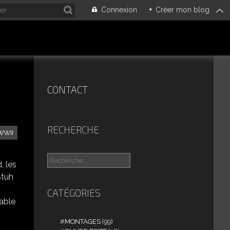
Connexion
+
Créer mon blog
CONTACT
RECHERCHE
WWII
, les
Stuh
CATÉGORIES
pable
MONTAGES
(99)