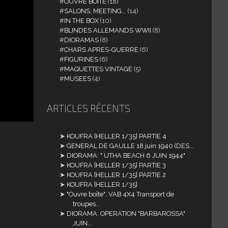
OUVRE BOITE
(18)
SALONS, MEETING...
(14)
IN THE BOX
(10)
BLINDES ALLEMANDS WWII
(8)
DIORAMAS
(8)
CHARS APRES-GUERRE
(6)
FIGURINES
(6)
MAQUETTES VINTAGE
(5)
MUSEES
(4)
ARTICLES RÉCENTS
KOUFRA [HELLER 1/35] PARTIE 4
GENERAL DE GAULLE 18 juin 1940 (DES...
DIORAMA: " UTHA BEACH 6 JUIN 1944"
KOUFRA [HELLER 1/35] PARTIE 3
KOUFRA [HELLER 1/35] PARTIE 2
KOUFRA [HELLER 1/35]
"Ouvre boîte": VAB 4X4 Transport de
troupes...
DIORAMA: OPERATION "BARBAROSSA"
JUIN...